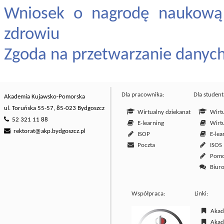
Wniosek o nagrodę naukową 
zdrowiu
Zgoda na przetwarzanie danyc
Dla pracownika:
Dla student
Akademia Kujawsko-Pomorska
ul. Toruńska 55-57, 85-023 Bydgoszcz
Wirtualny dziekanat
Wirtu
52 321 11 88
E-learning
Wirtu
rektorat@akp.bydgoszcz.pl
ISOP
E-lea
Poczta
ISOS
Pom
Biuro
Współpraca:
Linki:
Akade
Akade