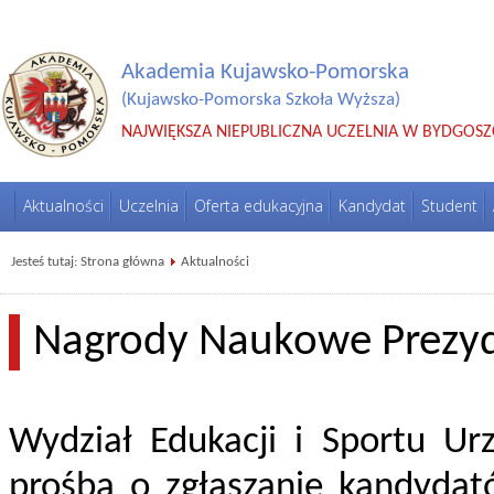
Akademia Kujawsko-Pomorska
(Kujawsko-Pomorska Szkoła Wyższa)
NAJWIĘKSZA NIEPUBLICZNA UCZELNIA W BYDGOSZ
Aktualności
Uczelnia
Oferta edukacyjna
Kandydat
Student
Jesteś tutaj:
Strona główna
Aktualności
Nagrody Naukowe Prezyd
Wydział Edukacji i Sportu Ur
prośbą o zgłaszanie kandyda