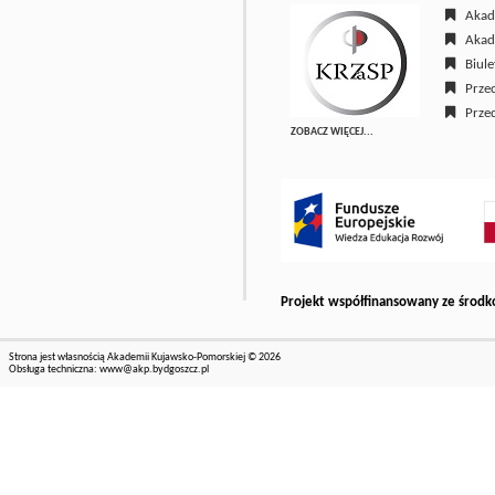
Akade
Akade
Biulet
Przed
Przed
ZOBACZ WIĘCEJ...
Projekt współfinansowany ze środk
Strona jest własnością Akademii Kujawsko-Pomorskiej © 2026
Obsługa techniczna:
www@akp.bydgoszcz.pl