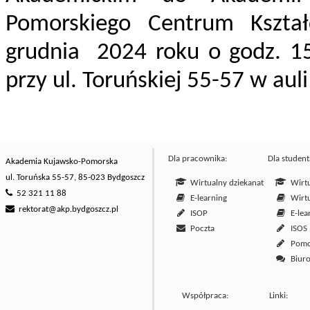
Pomorskiego Centrum Kształ
grudnia 2024 roku o godz. 1
przy ul. Toruńskiej 55-57 w auli
Dla pracownika:
Dla student
Akademia Kujawsko-Pomorska
ul. Toruńska 55-57, 85-023 Bydgoszcz
Wirtualny dziekanat
Wirtu
52 321 11 88
E-learning
Wirtu
rektorat@akp.bydgoszcz.pl
ISOP
E-lea
Poczta
ISOS
Pom
Biuro
Współpraca:
Linki: