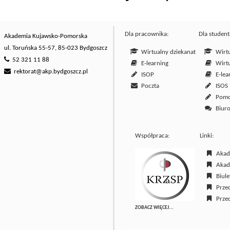
Dla pracownika:
Dla student
Akademia Kujawsko-Pomorska
ul. Toruńska 55-57, 85-023 Bydgoszcz
Wirtualny dziekanat
Wirtu
52 321 11 88
E-learning
Wirtu
rektorat@akp.bydgoszcz.pl
ISOP
E-lea
Poczta
ISOS
Pom
Biuro
Współpraca:
Linki:
Akade
Akade
Biulet
Przed
Przed
ZOBACZ WIĘCEJ...