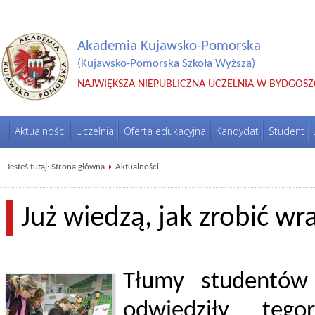
Akademia Kujawsko-Pomorska
(Kujawsko-Pomorska Szkoła Wyższa)
NAJWIĘKSZA NIEPUBLICZNA UCZELNIA W BYDGOSZ
Aktualności
Uczelnia
Oferta edukacyjna
Kandydat
Student
Jesteś tutaj:
Strona główna
Aktualności
Już wiedzą, jak zrobić wr
Tłumy studentów 
odwiedziły teg