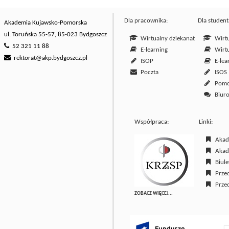
Dla pracownika:
Dla student
Akademia Kujawsko-Pomorska
ul. Toruńska 55-57, 85-023 Bydgoszcz
Wirtualny dziekanat
Wirtu
52 321 11 88
E-learning
Wirtu
rektorat@akp.bydgoszcz.pl
ISOP
E-lea
Poczta
ISOS
Pom
Biuro
Współpraca:
Linki:
Akade
Akade
Biulet
Przed
Przed
ZOBACZ WIĘCEJ...