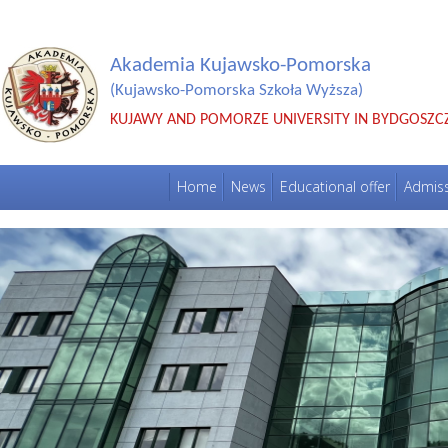
Akademia Kujawsko-Pomorska
(Kujawsko-Pomorska Szkoła Wyższa)
KUJAWY AND POMORZE UNIVERSITY IN BYDGOSZC
Home
News
Educational offer
Admis