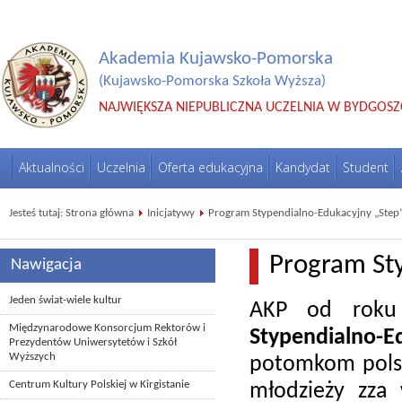
Akademia Kujawsko-Pomorska
(Kujawsko-Pomorska Szkoła Wyższa)
NAJWIĘKSZA NIEPUBLICZNA UCZELNIA W BYDGOSZ
Aktualności
Uczelnia
Oferta edukacyjna
Kandydat
Student
Jesteś tutaj:
Strona główna
Inicjatywy
Program Stypendialno-Edukacyjny „Step
Program St
Nawigacja
Jeden świat-wiele kultur
AKP od roku 
Międzynarodowe Konsorcjum Rektorów i
Stypendialno-
Prezydentów Uniwersytetów i Szkół
Wyższych
potomkom polsk
Centrum Kultury Polskiej w Kirgistanie
młodzieży zza 