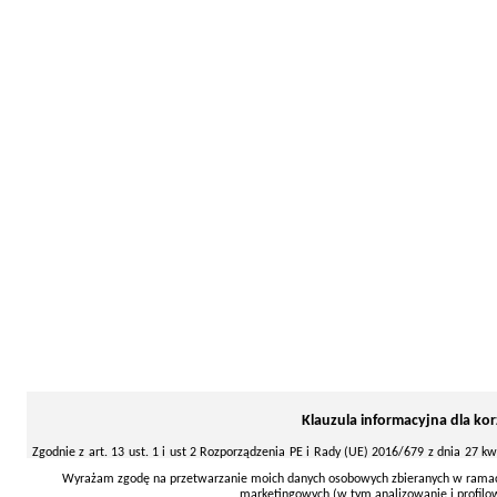
Klauzula informacyjna dla ko
Zgodnie z art. 13 ust. 1 i ust 2 Rozporządzenia PE i Rady (UE) 2016/679 z dnia 27 
swobodnego przepływu takich danych oraz uchylenia dyrektywy 95/46/ WE (Dz. Urz. UE
Wyrażam zgodę na przetwarzanie moich danych osobowych zbieranych w ramach 
marketingowych (w tym analizowanie i profil
Administratorem Pani/Pana danych osobowych jest Akademia Kujawsko-Pomorska, ul.