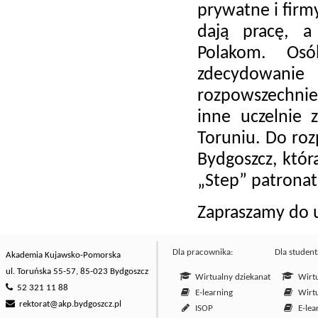
prywatne i firm
dają pracę, 
Polakom. Osó
zdecydowani
rozpowszechnien
inne uczelnie 
Toruniu. Do roz
Bydgoszcz, któr
„Step” patron
Zapraszamy do 
Dla pracownika:
Dla student
Akademia Kujawsko-Pomorska
ul. Toruńska 55-57, 85-023 Bydgoszcz
Wirtualny dziekanat
Wirtu
52 321 11 88
E-learning
Wirtu
rektorat@akp.bydgoszcz.pl
ISOP
E-lea