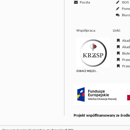
Poczta
ISOS
Pom
Biuro
Współpraca:
Linki:
Akade
Akade
Biulet
Przed
Przed
ZOBACZ WIĘCEJ...
Projekt współfinansowany ze środk