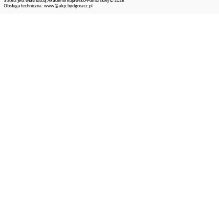
Strona jest własnością Akademii Kujawsko-Pomorskiej © 2026
Obsługa techniczna:
www@akp.bydgoszcz.pl