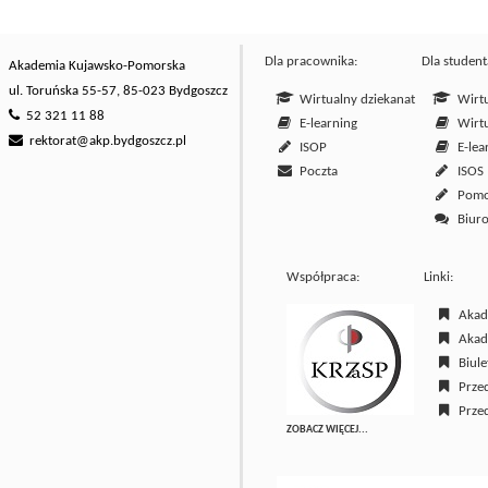
Dla pracownika:
Dla student
Akademia Kujawsko-Pomorska
ul. Toruńska 55-57, 85-023 Bydgoszcz
Wirtualny dziekanat
Wirtu
52 321 11 88
E-learning
Wirtu
rektorat@akp.bydgoszcz.pl
ISOP
E-lea
Poczta
ISOS
Pom
Biuro
Współpraca:
Linki:
Akade
Akade
Biulet
Przed
Przed
ZOBACZ WIĘCEJ...