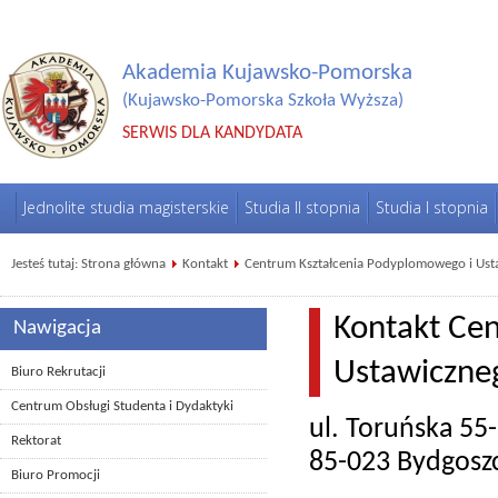
Akademia Kujawsko-Pomorska
(Kujawsko-Pomorska Szkoła Wyższa)
SERWIS DLA KANDYDATA
Jednolite studia magisterskie
Studia II stopnia
Studia I stopnia
Jesteś tutaj:
Strona główna
Kontakt
Centrum Kształcenia Podyplomowego i Ust
Kontakt Ce
Nawigacja
Ustawiczne
Biuro Rekrutacji
Centrum Obsługi Studenta i Dydaktyki
ul. Toruńska 55
Rektorat
85-023 Bydgosz
Biuro Promocji