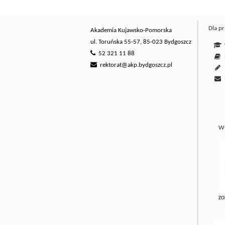
Dla p
Akademia Kujawsko-Pomorska
ul. Toruńska 55-57, 85-023 Bydgoszcz
W
52 321 11 88
E
rektorat@akp.bydgoszcz.pl
Ws
ZO