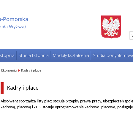
o-Pomorska
koła Wyższa)
 stopnia
Studia I stopnia
Moduły kształcenia
Studia podyplomow
Ekonomia
Kadry i płace
Kadry i płace
Absolwent sporządza listy płac; stosuje przepisy prawa pracy, ubezpieczeń sp
kadrową, płacową i ZUS; stosuje oprogramowanie kadrowo- płacowe, posługuje