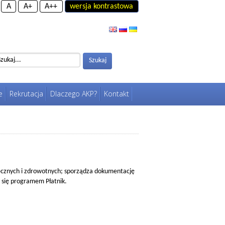
A
A+
A++
wersja kontrastowa
Szukaj
Szukaj
e
Rekrutacja
Dlaczego AKP?
Kontakt
ołecznych i zdrowotnych; sporządza dokumentację
 się programem Płatnik.