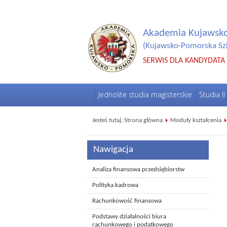
Akademia Kujawsk
(Kujawsko-Pomorska Sz
SERWIS DLA KANDYDATA
Jednolite studia magisterskie
Studia II
Jesteś tutaj:
Strona główna
Moduły kształcenia
Nawigacja
Analiza finansowa przedsiębiorstw
Polityka kadrowa
Rachunkowość finansowa
Podstawy działalności biura
rachunkowego i podatkowego