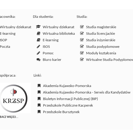
racownika:
Dla studenta:
Studia:
irtualny dziekanat
Wirtualny dziekanat
Studia magisterskie
-learning
Wirtualna biblioteka
Studia licencjackie
ISOP
E-learning
Studia inżynierskie
Poczta
ISOS
Studia podyplomowe
Pomoc
Moduły kształcenia
Biuro karier
Wirtualne Studia Podyplomo
półpraca:
Linki:
Akademia Kujawsko-Pomorska
Akademia Kujawsko-Pomorska - Serwis dla Kandydatów
Biuletyn Informacji Publicznej (BIP)
Przedszkole Publiczne Kacperek
Przedszkole Bursztynek
BACZ WIĘCEJ...