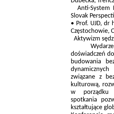
Dubečka, Trenc
Anti-System E
Slovak Perspect
• Prof. UJD, dr
Częstochowie, 
Aktywizm sędzi
Wydarzenie 
doświadczeń do
budowania bez
dynamicznych
związane z be
kulturową, roz
w porządku ge
spotkania pozw
kształtujące glo