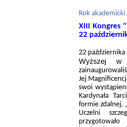
Rok akademicki
XIII Kongres 
22 październi
22 października
Wyższej w 
zainaugurowaliś
Jej Magnificenc
swoi wystąpieni
Kardynała Tarc
formie zdalnej. 
Uczelni szcz
przygotowało 