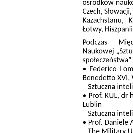
ośrodków nauko
Czech, Słowacji, 
Kazachstanu, Ki
Łotwy, Hiszpanii
Podczas Międz
Naukowej „Sztuc
społeczeństwa” 
• Federico Lomb
Benedetto XVI,
Sztuczna intel
• Prof. KUL, dr 
Lublin
Sztuczna intel
• Prof. Daniele 
The Military Us