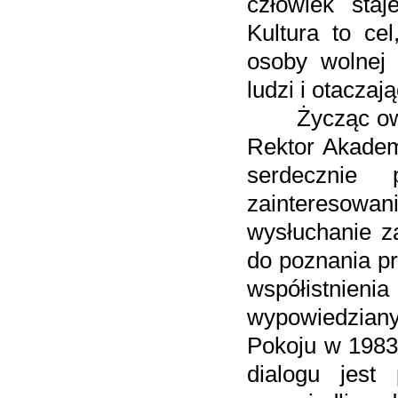
człowiek staj
Kultura to ce
osoby wolnej 
ludzi i otaczają
Życząc owocn
Rektor Akadem
serdecznie
zainteresowa
wysłuchanie z
do poznania pr
współistnieni
wypowiedzia
Pokoju w 1983
dialogu jest