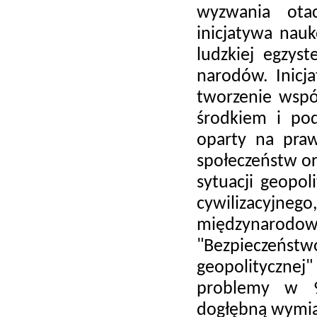
wyzwania ota
inicjatywa nau
ludzkiej egzyst
narodów. Inicj
tworzenie wspó
środkiem i po
oparty na praw
społeczeństw or
sytuacji geopol
cywilizacyjne
międzynarodo
"Bezpieczeństw
geopolityczne
problemy w 9
dogłębną wymia