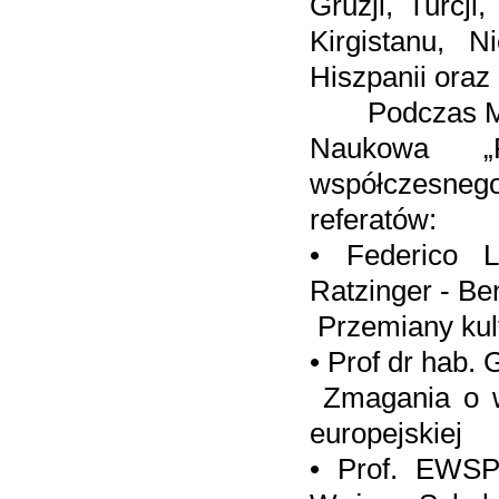
Gruzji, Turcji
Kirgistanu, N
Hiszpanii oraz
Podczas Międz
Naukowa „P
współczesneg
referatów:
• Federico L
Ratzinger - Be
Przemiany kul
• Prof dr hab.
Zmagania o ws
europejskiej
• Prof. EWSP