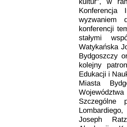
kultur”, w r
Konferencja I
wyzwaniem d
konferencji t
stałymi wspó
Watykańska Jo
Bydgoszczy o
kolejny patr
Edukacji i Nau
Miasta Byd
Województwa
Szczególne 
Lombardiego,
Joseph Ratzi