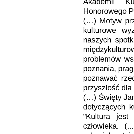
Akademii K
Honorowego P
(…) Motyw prz
kulturowe wy
naszych spotk
międzykulturow
problemów wsp
poznania, pra
poznawać rzec
przyszłość dla
(…) Święty Jan
dotyczących 
"Kultura jes
człowieka. (.