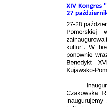
XIV Kongres "
27 październi
27-28 paździer
Pomorskiej 
zainaugurowal
kultur”. W bi
ponownie wra
Benedykt XV
Kujawsko-Pomo
Inauguracji
Czakowska Re
inaugurujemy 