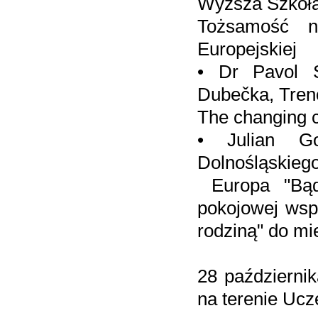
Wyższa Szkoła 
Tożsamość n
Europejskiej
• Dr Pavol S
Dubečka, Tren
The changing cu
• Julian Go
Dolnośląskieg
Europa "Bądź
pokojowej wsp
rodziną" do m
28 październi
na terenie Ucz