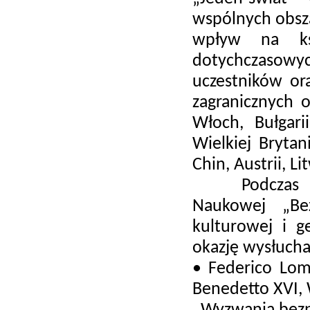
wspólnych obsz
wpływ na ks
dotychczasowych
uczestników ora
zagranicznych 
Włoch, Bułgarii
Wielkiej Brytan
Chin, Austrii, L
Podczas Międz
Naukowej „Bez
kulturowej i g
okazję wysłucha
• Federico Lomb
Benedetto XVI,