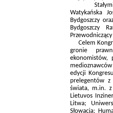
Stałymi wspó
Watykańska Jo
Bydgoszczy ora
Bydgoszczy Ra
Przewodniczący 
Celem Kongres
gronie prawn
ekonomistów, p
medioznawców o
edycji Kongres
prelegentów z
świata, m.in. z
Lietuvos Inzine
Litwa; Uniwers
Słowacja; Huma