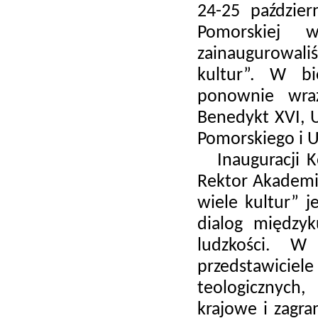
24-25 paździer
Pomorskiej 
zainaugurowal
kultur”. W bi
ponownie wra
Benedykt XVI,
Pomorskiego i 
Inauguracji Ko
Rektor Akademii
wiele kultur” j
dialog między
ludzkości. W
przedstawic
teologicznych
krajowe i zagr