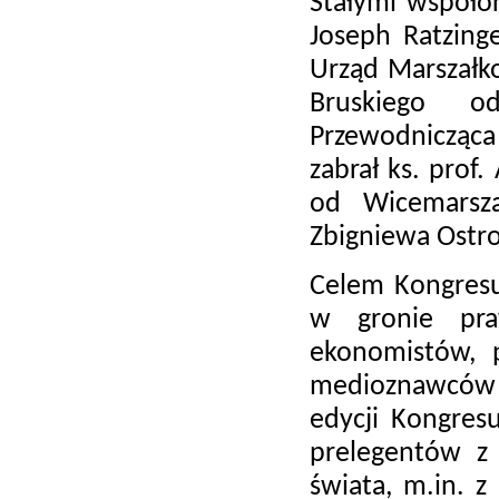
Stałymi współor
Joseph Ratzing
Urząd Marszałko
Bruskiego od
Przewodnicząca
zabrał ks. prof.
od Wicemarsz
Zbigniewa Ostr
Celem Kongresu
w gronie praw
ekonomistów, p
medioznawców o
edycji Kongres
prelegentów z
świata, m.in. z 