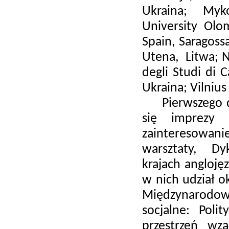
Ukraina; Mykol
University Olo
Spain, Saragoss
Utena, Litwa; Ne
degli Studi di 
Ukraina; Vilnius
Pierwszego dni
się imprezy 
zainteresowani
warsztaty, Dyk
krajach angloję
w nich udział o
Międzynarodo
socjalne: Poli
przestrzeń wz