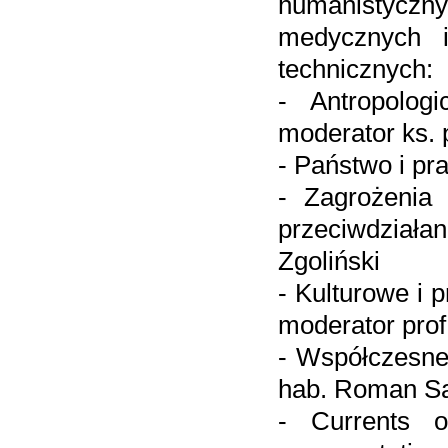
humanistycz
medycznych i
technicznych:
- Antropolog
moderator ks. 
- Państwo i p
- Zagrożenia 
przeciwdział
Zgoliński
- Kulturowe i 
moderator pro
- Współczesne
hab. Roman S
- Currents o