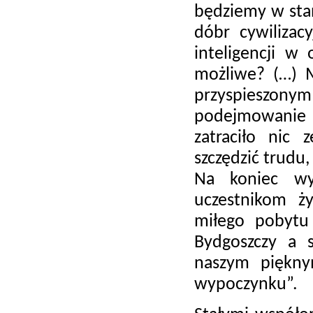
będziemy w stan
dóbr cywilizac
inteligencji w
możliwe? (…) M
przyspieszonym
podejmowanie 
zatraciło nic
szczędzić trudu,
Na koniec wys
uczestnikom ż
miłego pobyt
Bydgoszczy a 
naszym piękny
wypoczynku”.