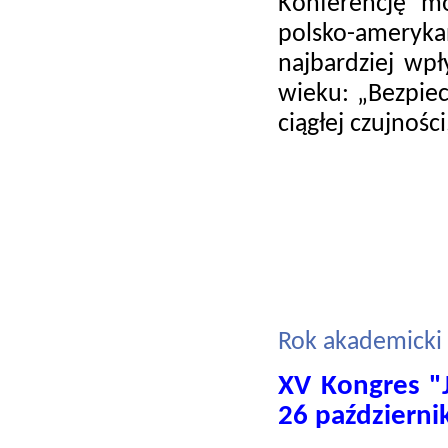
Konferencję m
polsko-amerykań
najbardziej wp
wieku: „Bezpie
ciągłej czujnośc
Rok akademicki
XV Kongres "
26 październi