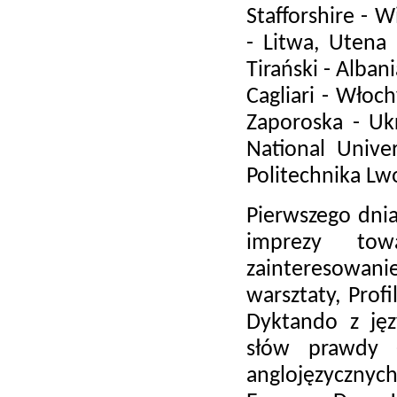
Stafforshire - W
- Litwa, Utena 
Tirański - Alban
Cagliari - Włoc
Zaporoska - Ukr
National Univer
Politechnika Lw
Pierwszego dnia
imprezy tow
zainteresowani
warsztaty, Prof
Dyktando z jęz
słów prawdy 
anglojęzycznyc