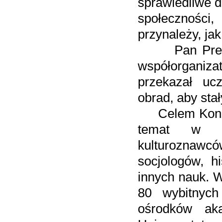
sprawiedliwe d
społeczności,
przynależy, jak 
Pan Prezyden
współorganiza
przekazał uc
obrad, aby sta
Celem Kongre
temat w gr
kulturoznawc
socjologów, h
innych nauk. W
80 wybitnyc
ośrodków ak