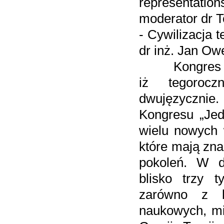
representations
moderator dr 
- Cywilizacja 
dr inż. Jan Ow
Kongres przy
iż tegorocz
dwujęzycznie
Kongresu „Jede
wielu nowych 
które mają zna
pokoleń. W d
blisko trzy t
zarówno z k
naukowych, mi