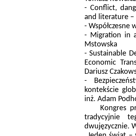
- Conflict, dan
and literature 
- Współczesne w
- Migration in
Mstowska
- Sustainable D
Economic Trans
Dariusz Czakows
- Bezpieczeńs
kontekście glo
inż. Adam Podh
Kongres przyb
tradycyjnie t
dwujęzycznie. W
„Jeden świat – 