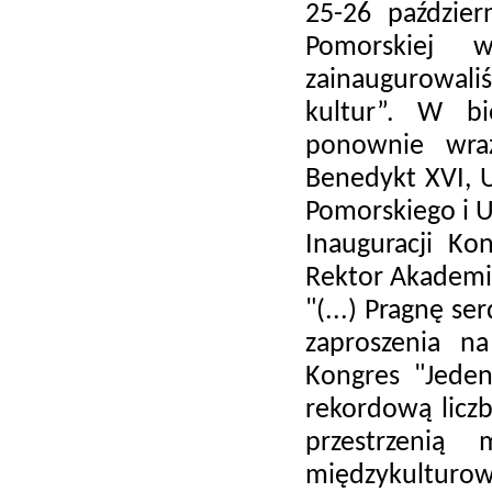
25-26 paździer
Pomorskiej 
zainaugurowal
kultur”. W bi
ponownie wra
Benedykt XVI,
Pomorskiego i 
Inauguracji Ko
Rektor Akademi
"(...) Pragnę s
zaproszenia n
Kongres "Jeden
rekordową liczb
przestrzenią
międzykulturow