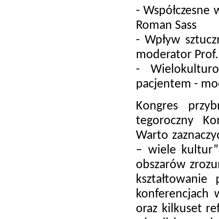
- Współczesne 
Roman Sass
- Wpływ sztuczn
moderator Prof.
- Wielokultu
pacjentem - mod
Kongres przyb
tegoroczny Ko
Warto zaznaczy
– wiele kultur
obszarów zrozu
kształtowanie
konferencjach w
oraz kilkuset r