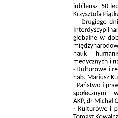
jubileusz 50-le
Krzysztofa Piątk
Drugiego dnia
Interdyscypl
globalne w dobi
międzynarodow
nauk humanis
medycznych i na
- Kulturowe i r
hab. Mariusz Ku
- Państwo i pra
społecznym - w
AKP, dr Michał 
- Kulturowe i 
Tomasz Kowalcz