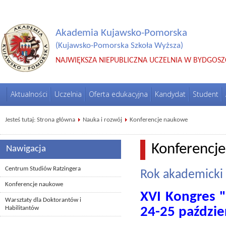
Akademia Kujawsko-Pomorska
(Kujawsko-Pomorska Szkoła Wyższa)
NAJWIĘKSZA NIEPUBLICZNA UCZELNIA W BYDGOSZ
Aktualności
Uczelnia
Oferta edukacyjna
Kandydat
Student
Jesteś tutaj:
Strona główna
Nauka i rozwój
Konferencje naukowe
Konferencj
Nawigacja
Centrum Studiów Ratzingera
Rok akademicki
Konferencje naukowe
XVI Kongres "
Warsztaty dla Doktorantów i
24-25 paździe
Habilitantów