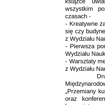
książce uwia
wszystkim po
czasach -
- Kreatywne za
się czy budyne
z Wydziału Na
- Pierwsza po
Wydziału Nau
- Warsztaty me
z Wydziału N
Drugiego d
Międzynarodo
„Przemiany ku
oraz konfere