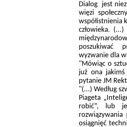
Dialog jest ni
więzi społeczn
współistnienia 
człowieka. (..
międzynarodow
poszukiwać pr
wyzwanie dla ws
"Mówiąc o sztuc
już ona jakimś
pytanie JM Rekt
"(...) Według sz
Piageta „Inteli
robić”, lub j
rozwiązywania 
osiągnięć techn