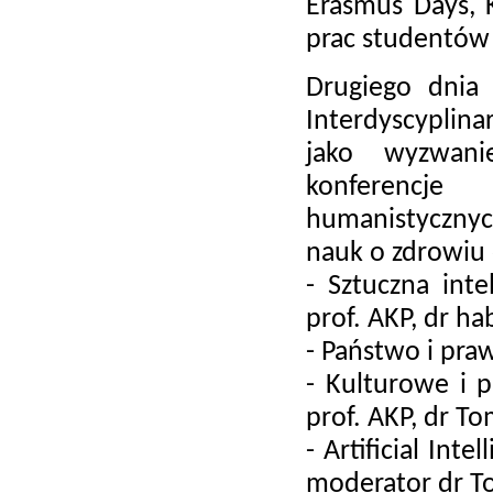
Erasmus Days, 
prac studentów
Drugiego dnia
Interdyscyplin
jako wyzwani
konferencje
humanistycznyc
nauk o zdrowiu 
- Sztuczna inte
prof. AKP, dr ha
- Państwo i pra
- Kulturowe i 
prof. AKP, dr T
- Artificial Int
moderator dr T