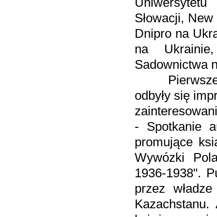
Uniwersytet
Słowacji, New 
Dnipro na Ukr
na Ukrainie
Sadownictwa n
Pierwszego d
odbyły się imp
zainteresowan
- Spotkanie a
promujące ksi
Wywózki Pola
1936-1938". Pu
przez władze 
Kazachstanu. 