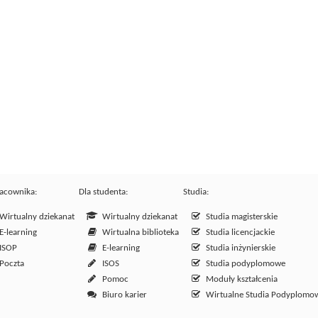
racownika:
Dla studenta:
Studia:
irtualny dziekanat
Wirtualny dziekanat
Studia magisterskie
-learning
Wirtualna biblioteka
Studia licencjackie
ISOP
E-learning
Studia inżynierskie
Poczta
ISOS
Studia podyplomowe
Pomoc
Moduły kształcenia
Biuro karier
Wirtualne Studia Podyplomo