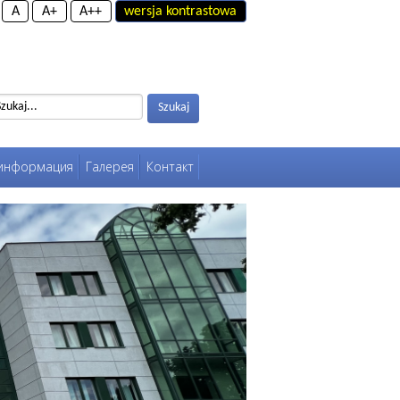
A
A+
A++
wersja kontrastowa
Szukaj
Szukaj
 информация
Галерея
Контакт