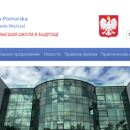
o-Pomorska
koła Wyższa)
 ВЫСШАЯ ШКОЛА В БЫДГОЩЕ
льное предложение
Новости
Правила приема
Практическая