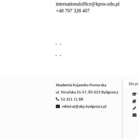
internationaloffice@kpsw.edu.pl
+48 797 328 407
Dla p
Akademia Kujawsko-Pomorska
ul. Toruńska 55-57, 85-023 Bydgoszcz
W
52 321 11 88
E
rektorat@akp.bydgoszcz.pl