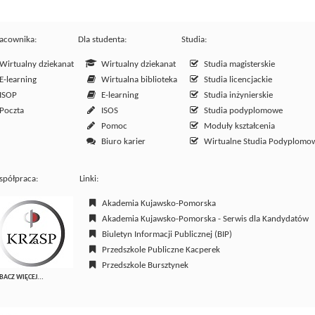
racownika:
Dla studenta:
Studia:
irtualny dziekanat
Wirtualny dziekanat
Studia magisterskie
-learning
Wirtualna biblioteka
Studia licencjackie
ISOP
E-learning
Studia inżynierskie
Poczta
ISOS
Studia podyplomowe
Pomoc
Moduły kształcenia
Biuro karier
Wirtualne Studia Podyplomo
półpraca:
Linki:
Akademia Kujawsko-Pomorska
Akademia Kujawsko-Pomorska - Serwis dla Kandydatów
Biuletyn Informacji Publicznej (BIP)
Przedszkole Publiczne Kacperek
Przedszkole Bursztynek
BACZ WIĘCEJ...