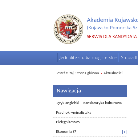
Akademia Kujawsk
(Kujawsko-Pomorska Sz
SERWIS DLA KANDYDATA
Jednolite studia magisterskie
Studia II
Jesteś tutaj:
Strona główna
Aktualności
Nawigacja
Język angielski - Translatoryka kulturowa
Psychokryminalistyka
Pielęgniarstwo
Ekonomia
(7)