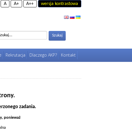
A
A+
A++
wersja kontrastowa
Szukaj
Szukaj
e
Rekrutacja
Dlaczego AKP?
Kontakt
trony.
rzonego zadania.
ny, ponieważ
alna