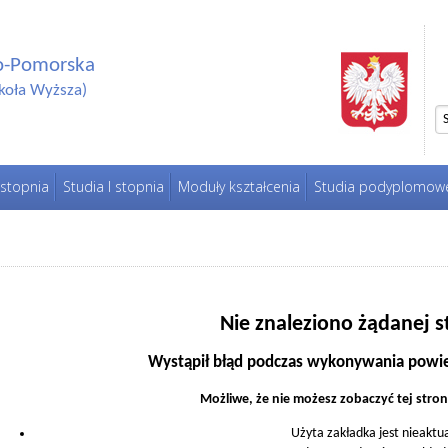
o-Pomorska
koła Wyższa)
 stopnia
Studia I stopnia
Moduły kształcenia
Studia podyplomow
Nie znaleziono żądanej s
Wystąpił błąd podczas wykonywania powie
Możliwe, że nie możesz zobaczyć tej stro
Użyta zakładka jest nieaktu