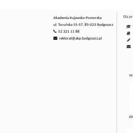
Dla p
Akademia Kujawsko-Pomorska
ul. Toruńska 55-57, 85-023 Bydgoszcz
W
52 321 11 88
E
rektorat@akp.bydgoszcz.pl
Ws
ZO