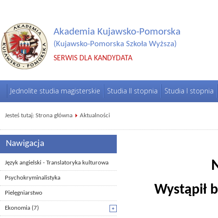
Akademia Kujawsko-Pomorska
(Kujawsko-Pomorska Szkoła Wyższa)
SERWIS DLA KANDYDATA
Jednolite studia magisterskie
Studia II stopnia
Studia I stopnia
Jesteś tutaj:
Strona główna
Aktualności
Nawigacja
N
Język angielski - Translatoryka kulturowa
Psychokryminalistyka
Wystąpił 
Pielęgniarstwo
Ekonomia
(7)