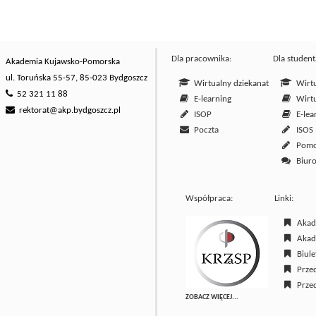
Dla pracownika:
Dla student
Akademia Kujawsko-Pomorska
ul. Toruńska 55-57, 85-023 Bydgoszcz
Wirtualny dziekanat
Wirtu
52 321 11 88
E-learning
Wirtu
rektorat@akp.bydgoszcz.pl
ISOP
E-lea
Poczta
ISOS
Pom
Biuro
Współpraca:
Linki:
Akade
Akade
Biulet
Przed
Przed
ZOBACZ WIĘCEJ...