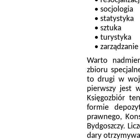
• resocjalizacj
• socjologia
• statystyka
• sztuka
• turystyka
• zarządzani
Warto nadmien
zbioru specjaln
to drugi w woj
pierwszy jest 
Księgozbiór te
formie depozy
prawnego, Kons
Bydgoszczy. Lic
dary otrzymywa