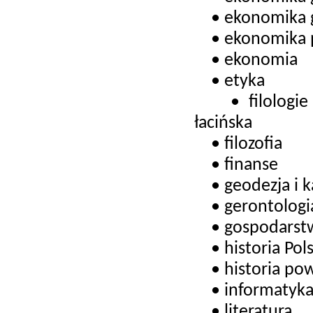
• ekonomika ga
• ekonomika p
• ekonomia
• etyka
• filologie ob
łacińska
• filozofia
• finanse
• geodezja i ka
• gerontologi
• gospodarst
• historia Pols
• historia po
• informatyk
• literatura