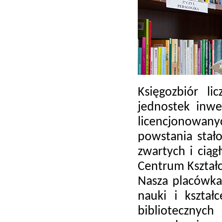
Księgozbiór l
jednostek inwe
licencjonowan
powstania stał
zwartych i ciąg
Centrum Kształc
Nasza placówka,
nauki i kształ
biblioteczny