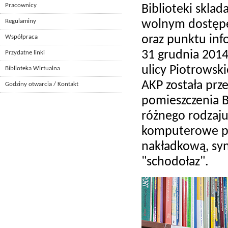
Pracownicy
Biblioteki sklada
Regulaminy
wolnym dostępem
oraz punktu inf
Współpraca
31 grudnia 2014 
Przydatne linki
ulicy Piotrowsk
Biblioteka Wirtualna
AKP została prz
Godziny otwarcia / Kontakt
pomieszczenia B
różnego rodzaju
komputerowe pos
nakładkową, sy
"schodołaz".