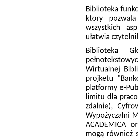
Biblioteka funk
ktory pozwala
wszystkich asp
ułatwia czyteln
Biblioteka 
pełnotekstowy
Wirtualnej Bibl
projketu "Bank
platformy e-Publ
limitu dla prac
zdalnie), Cyfr
Wypożyczalni M
ACADEMICA oraz
mogą również sk