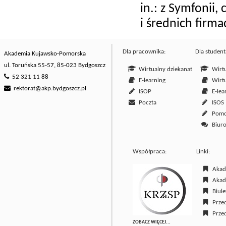
in.: z Symfonii
i średnich fir
Dla pracownika:
Dla student
Akademia Kujawsko-Pomorska
ul. Toruńska 55-57, 85-023 Bydgoszcz
Wirtualny dziekanat
Wirtu
52 321 11 88
E-learning
Wirtu
rektorat@akp.bydgoszcz.pl
ISOP
E-lea
Poczta
ISOS
Pom
Biuro
Współpraca:
Linki:
Akade
Akade
Biulet
Przed
Przed
ZOBACZ WIĘCEJ...