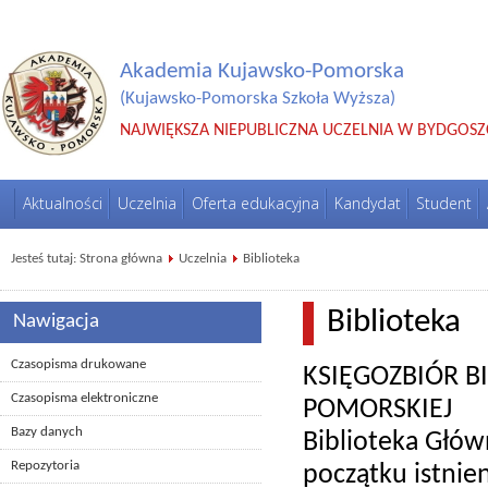
Akademia Kujawsko-Pomorska
(Kujawsko-Pomorska Szkoła Wyższa)
NAJWIĘKSZA NIEPUBLICZNA UCZELNIA W BYDGOSZ
Aktualności
Uczelnia
Oferta edukacyjna
Kandydat
Student
Jesteś tutaj:
Strona główna
Uczelnia
Biblioteka
Biblioteka
Nawigacja
Czasopisma drukowane
KSIĘGOZBIÓR B
Czasopisma elektroniczne
POMORSKIEJ
Bazy danych
Biblioteka Głó
Repozytoria
początku istnie