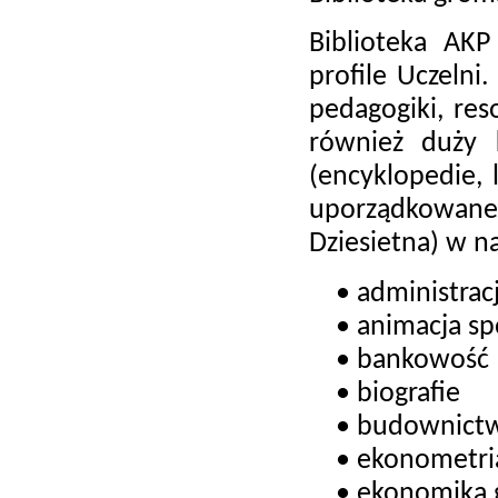
Biblioteka AKP
profile Uczelni
pedagogiki, reso
również duży 
(encyklopedie, 
uporządkowane 
Dziesietna) w n
• administrac
• animacja sp
• bankowość
• biografie
• budownict
• ekonometri
• ekonomika g