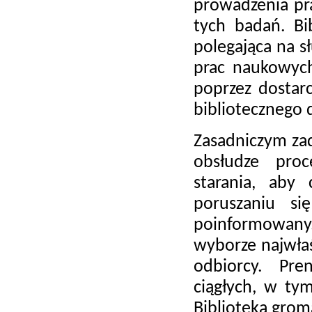
prowadzenia pr
tych badań. Bi
polegająca na s
prac naukowych
poprzez dostar
bibliotecznego 
Zasadniczym zad
obsłudze pro
starania, aby
poruszaniu si
poinformowany
wyborze najwłaś
odbiorcy. Pr
ciągłych, w ty
Biblioteka grom